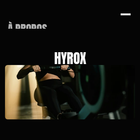
À PROPOS
COURS
HYROX
ENTRAÎNEURS
Voir l'horaire
Essai gratuit
Voir l'horaire
Essai gratuit
Plans
COMMUNAUTÉ